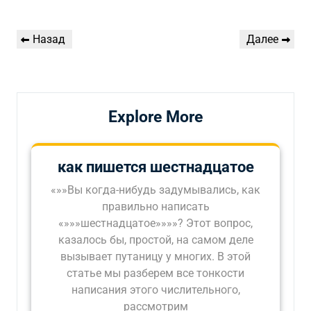
Навигация
Предыдущая
Следующая
Назад
Далее
по
запись
запись
записям
Explore More
как пишется шестнадцатое
«»»Вы когда-нибудь задумывались, как
правильно написать
«»»»шестнадцатое»»»»? Этот вопрос,
казалось бы, простой, на самом деле
вызывает путаницу у многих. В этой
статье мы разберем все тонкости
написания этого числительного,
рассмотрим