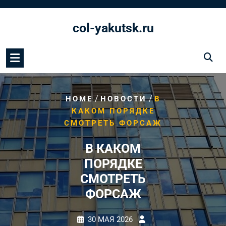
Перейти
к
col-yakutsk.ru
содержимому
/
/
HOME
НОВОСТИ
В
КАКОМ ПОРЯДКЕ
СМОТРЕТЬ ФОРСАЖ
В КАКОМ
ПОРЯДКЕ
СМОТРЕТЬ
ФОРСАЖ
30 МАЯ 2026