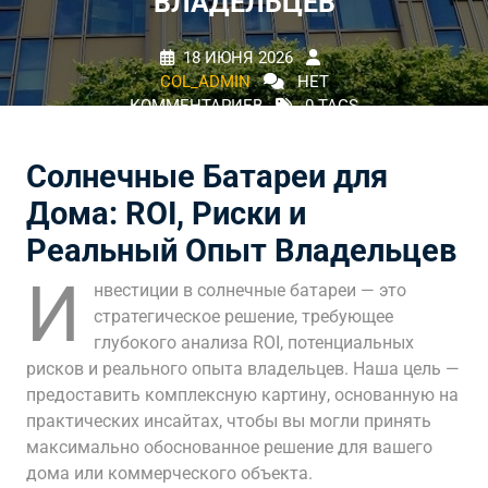
ВЛАДЕЛЬЦЕВ
18 ИЮНЯ 2026
COL_ADMIN
НЕТ
КОММЕНТАРИЕВ
0 TAGS
Солнечные Батареи для
Дома: ROI, Риски и
Реальный Опыт Владельцев
И
нвестиции в солнечные батареи — это
стратегическое решение, требующее
глубокого анализа ROI, потенциальных
рисков и реального опыта владельцев. Наша цель —
предоставить комплексную картину, основанную на
практических инсайтах, чтобы вы могли принять
максимально обоснованное решение для вашего
дома или коммерческого объекта.