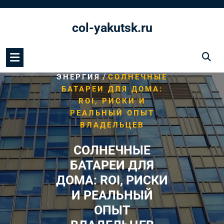
Перейти
к
col-yakutsk.ru
содержимому
/
HOME
СОЛНЕЧНАЯ
/
ЭНЕРГИЯ
СОЛНЕЧНЫЕ
БАТАРЕИ ДЛЯ ДОМА:
ROI, РИСКИ И
РЕАЛЬНЫЙ ОПЫТ
ВЛАДЕЛЬЦЕВ
СОЛНЕЧНЫЕ
БАТАРЕИ ДЛЯ
ДОМА: ROI, РИСКИ
И РЕАЛЬНЫЙ
ОПЫТ