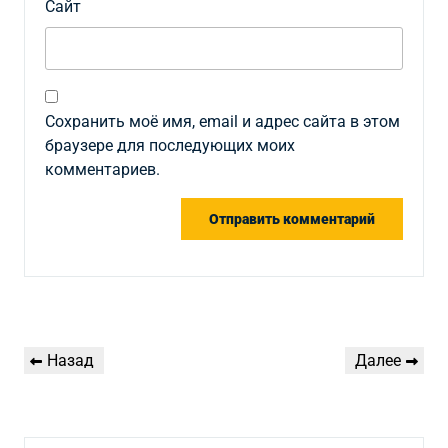
Сайт
Сохранить моё имя, email и адрес сайта в этом
браузере для последующих моих
комментариев.
Навигация
Предыдущая
Следующая
Назад
Далее
по
запись
запись
записям