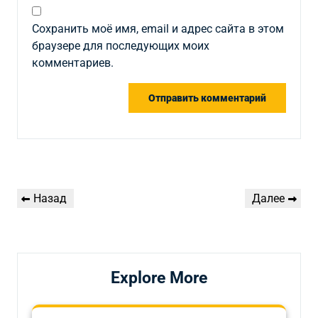
Сохранить моё имя, email и адрес сайта в этом
браузере для последующих моих
комментариев.
Навигация
Предыдущая
Следующая
Назад
Далее
по
запись
запись
записям
Explore More