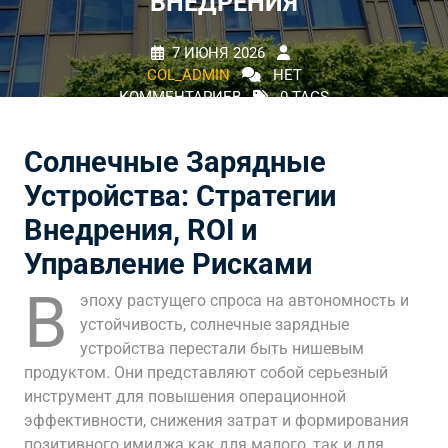
ВНЕДРЕНИЯ
7 ИЮНЯ 2026
COL_ADMIN
НЕТ
КОММЕНТАРИЕВ
0 TAGS
Солнечные Зарядные
Устройства: Стратегии
Внедрения, ROI и
Управление Рисками
В
эпоху растущего спроса на автономность и
устойчивость, солнечные зарядные
устройства перестали быть нишевым
продуктом. Они представляют собой серьезный
инструмент для повышения операционной
эффективности, снижения затрат и формирования
позитивного имиджа как для малого, так и для