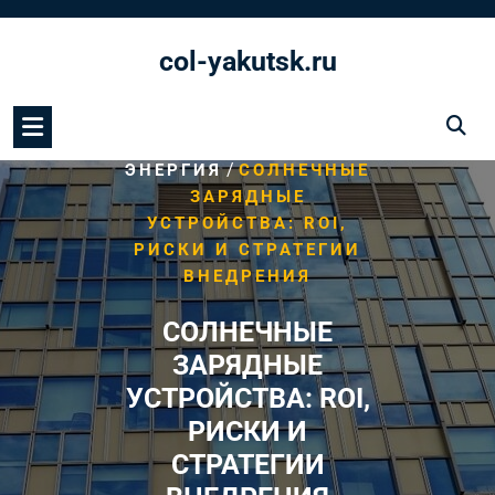
Перейти
к
col-yakutsk.ru
содержимому
/
HOME
СОЛНЕЧНАЯ
/
ЭНЕРГИЯ
СОЛНЕЧНЫЕ
ЗАРЯДНЫЕ
УСТРОЙСТВА: ROI,
РИСКИ И СТРАТЕГИИ
ВНЕДРЕНИЯ
СОЛНЕЧНЫЕ
ЗАРЯДНЫЕ
УСТРОЙСТВА: ROI,
РИСКИ И
СТРАТЕГИИ