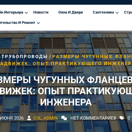
йн Интерьера
Новости
Окна И Двери
Сантехника
Стр
ительство И Ремонт
/
/
ТРУБОПРОВОДЫ
РАЗМЕРЫ ЧУГУННЫХ ФЛА
ЗАДВИЖЕК: ОПЫТ ПРАКТИКУЮЩЕГО ИНЖЕНЕР
ЗМЕРЫ ЧУГУННЫХ ФЛАНЦЕ
ВИЖЕК: ОПЫТ ПРАКТИКУЮ
ИНЖЕНЕРА
 ИЮНЯ 2026
COL_ADMIN
НЕТ КОММЕНТАРИЕВ
0 