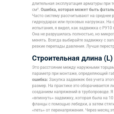
длительная эксплуатация арматуры при те
см².
Ошибка, которая может быть фаталь
Часто систему рассчитывают на среднее 
гидроударах или пусковых нагрузках. На 
испытания, я видел, как задвижка с РУ10 
Она не разрушилась полностью, но микро
менять. Всегда выбирайте задвижку с зап
резкие перепады давления. Лучше перестр
Строительная длина (L)
Это расстояние между наружными торцам
параметр при монтаже, определяющий г
ошибка:
Закупка задвижек без учета этог
размер. На практике это оборачивается ли
созданием напряжений в трубопроводе. Я
«впихнуть» задвижку, которая была на 1
фланцы с помощью лебедки, а затем стяги
«петь» от перенапряжения. Через месяц э