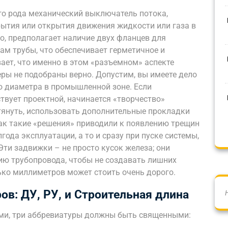
го рода механический выключатель потока,
рытия или открытия движения жидкости или газа в
ло, предполагает наличие двух фланцев для
м трубы, что обеспечивает герметичное и
ает, что именно в этом «разъемном» аспекте
ры не подобраны верно. Допустим, вы имеете дело
 диаметра в промышленной зоне. Если
твует проектной, начинается «творчество»
тянуть, использовать дополнительные прокладки
как такие «решения» приводили к появлению трещин
ода эксплуатации, а то и сразу при пуске системы,
Эти задвижки – не просто кусок железа; они
ю трубопровода, чтобы не создавать лишних
ько миллиметров может стоить очень дорого.
в: ДУ, РУ, и Строительная длина
ами, три аббревиатуры должны быть священными: