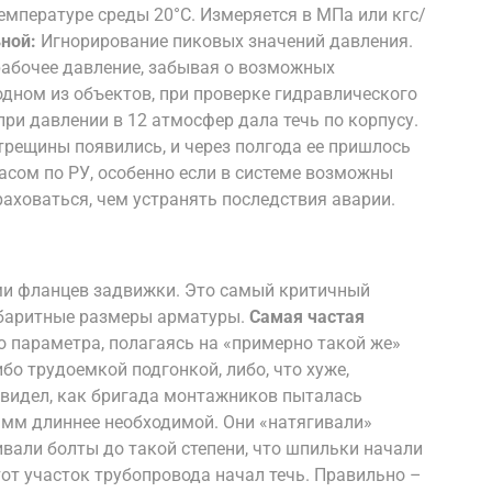
мпературе среды 20°C. Измеряется в МПа или кгс/
ной:
Игнорирование пиковых значений давления.
рабочее давление, забывая о возможных
одном из объектов, при проверке гидравлического
при давлении в 12 атмосфер дала течь по корпусу.
трещины появились, и через полгода ее пришлось
асом по РУ, особенно если в системе возможны
аховаться, чем устранять последствия аварии.
и фланцев задвижки. Это самый критичный
абаритные размеры арматуры.
Самая частая
о параметра, полагаясь на «примерно такой же»
бо трудоемкой подгонкой, либо, что хуже,
 видел, как бригада монтажников пыталась
0 мм длиннее необходимой. Они «натягивали»
вали болты до такой степени, что шпильки начали
тот участок трубопровода начал течь. Правильно –