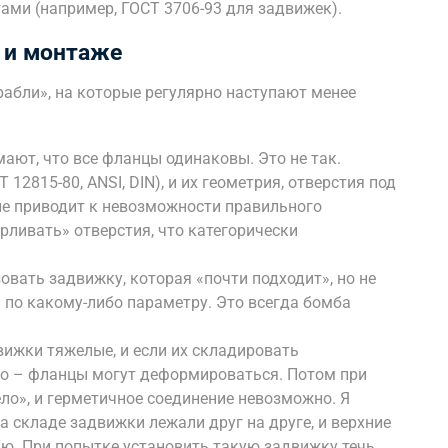
тами (например, ГОСТ 3706-93 для задвижек).
 и монтаже
рабли», на которые регулярно наступают менее
ают, что все фланцы одинаковы. Это не так.
2815-80, ANSI, DIN), и их геометрия, отверстия под
ие приводит к невозможности правильного
рливать» отверстия, что категорически
вать задвижку, которая «почти подходит», но не
 по какому-либо параметру. Это всегда бомба
ижки тяжелые, и если их складировать
но – фланцы могут деформироваться. Потом при
ло», и герметичное соединение невозможно. Я
на складе задвижки лежали друг на друге, и верхние
ю. При попытке установить такую задвижку течь