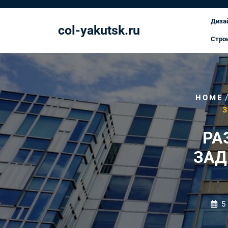
Перейти
к
Диза
col-yakutsk.ru
содержимому
Стро
HOME
РА
ЗАД
5