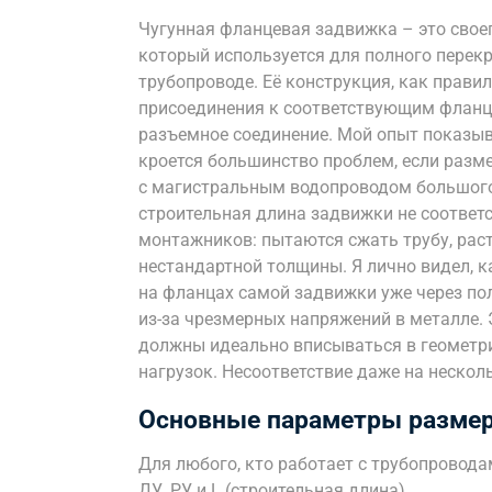
Чугунная фланцевая задвижка – это свое
который используется для полного перек
трубопроводе. Её конструкция, как прави
присоединения к соответствующим фланца
разъемное соединение. Мой опыт показыв
кроется большинство проблем, если разме
с магистральным водопроводом большого
строительная длина задвижки не соответс
монтажников: пытаются сжать трубу, рас
нестандартной толщины. Я лично видел, 
на фланцах самой задвижки уже через полг
из-за чрезмерных напряжений в металле. 
должны идеально вписываться в геометри
нагрузок. Несоответствие даже на нескол
Основные параметры размеро
Для любого, кто работает с трубопровод
ДУ, РУ и L (строительная длина).