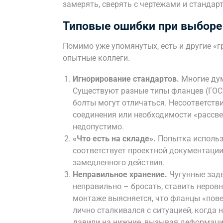
замерять, сверять с чертежами и стандар
Типовые ошибки при выборе
Помимо уже упомянутых, есть и другие «г
опытные коллеги.
Игнорирование стандартов.
Многие дум
Существуют разные типы фланцев (ГОСТ 1
болты могут отличаться. Несоответств
соединения или необходимости «рассве
недопустимо.
«Что есть на складе».
Попытка использо
соответствует проектной документации
замедленного действия.
Неправильное хранение.
Чугунные задв
неправильно – бросать, ставить неров
монтаже выясняется, что фланцы «пове
лично сталкивался с ситуацией, когда 
давили на нижние, вызывая деформаци