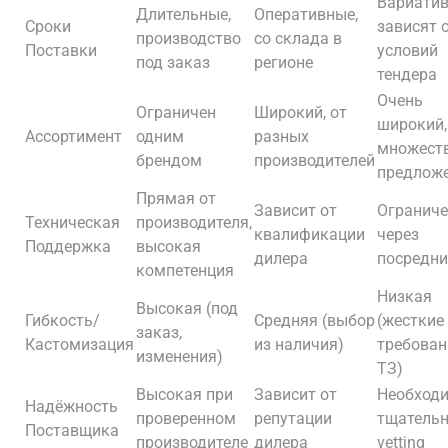
Вариатив
Длительные,
Оперативные,
Сроки
зависят 
производство
со склада в
Поставки
условий
под заказ
регионе
тендера
Очень
Ограничен
Широкий, от
широкий,
Ассортимент
одним
разных
множест
брендом
производителей
предлож
Прямая от
Зависит от
Ограниче
Техническая
производителя,
квалификации
через
Поддержка
высокая
дилера
посредн
компетенция
Низкая
Высокая (под
Гибкость/
Средняя (выбор
(жесткие
заказ,
Кастомизация
из наличия)
требован
изменения)
ТЗ)
Высокая при
Зависит от
Необход
Надёжность
проверенном
репутации
тщатель
Поставщика
производителе
дилера
vetting