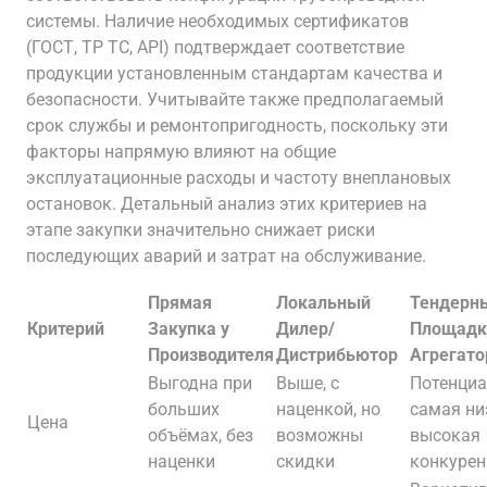
системы. Наличие необходимых сертификатов
(ГОСТ, ТР ТС, API) подтверждает соответствие
продукции установленным стандартам качества и
безопасности. Учитывайте также предполагаемый
срок службы и ремонтопригодность, поскольку эти
факторы напрямую влияют на общие
эксплуатационные расходы и частоту внеплановых
остановок. Детальный анализ этих критериев на
этапе закупки значительно снижает риски
последующих аварий и затрат на обслуживание.
Прямая
Локальный
Тендерн
Критерий
Закупка у
Дилер/
Площадк
Производителя
Дистрибьютор
Агрегат
Выгодна при
Выше, с
Потенци
больших
наценкой, но
самая ни
Цена
объёмах, без
возможны
высокая
наценки
скидки
конкурен