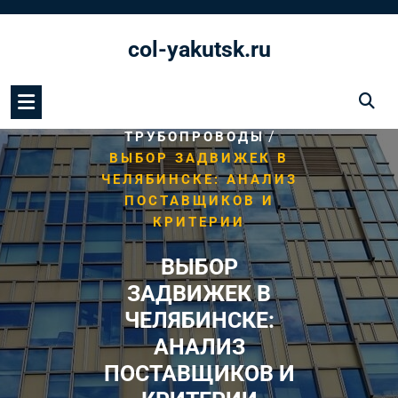
Перейти
к
col-yakutsk.ru
содержимому
/
HOME
/
ТРУБОПРОВОДЫ
ВЫБОР ЗАДВИЖЕК В
ЧЕЛЯБИНСКЕ: АНАЛИЗ
ПОСТАВЩИКОВ И
КРИТЕРИИ
ВЫБОР
ЗАДВИЖЕК В
ЧЕЛЯБИНСКЕ:
АНАЛИЗ
ПОСТАВЩИКОВ И