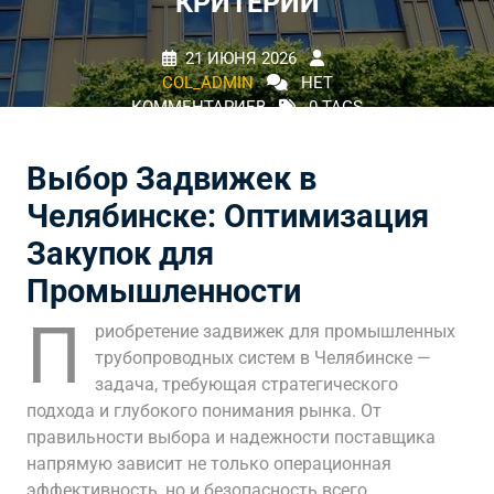
КРИТЕРИИ
21 ИЮНЯ 2026
COL_ADMIN
НЕТ
КОММЕНТАРИЕВ
0 TAGS
Выбор Задвижек в
Челябинске: Оптимизация
Закупок для
Промышленности
П
риобретение задвижек для промышленных
трубопроводных систем в Челябинске —
задача, требующая стратегического
подхода и глубокого понимания рынка. От
правильности выбора и надежности поставщика
напрямую зависит не только операционная
эффективность, но и безопасность всего