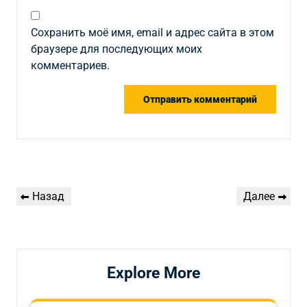
Сохранить моё имя, email и адрес сайта в этом
браузере для последующих моих
комментариев.
Навигация
Предыдущая
Следующая
Назад
Далее
по
запись
запись
записям
Explore More