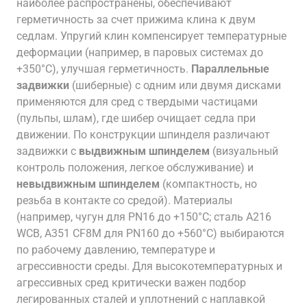
наиболее распространены, обеспечивают
герметичность за счет прижима клина к двум
седлам. Упругий клин компенсирует температурные
деформации (например, в паровых системах до
+350°C), улучшая герметичность.
Параллельные
задвижки
(шиберные) с одним или двумя дисками
применяются для сред с твердыми частицами
(пульпы, шлам), где шибер очищает седла при
движении. По конструкции шпинделя различают
задвижки с
выдвижным шпинделем
(визуальный
контроль положения, легкое обслуживание) и
невыдвижным шпинделем
(компактность, но
резьба в контакте со средой). Материалы
(например, чугун для PN16 до +150°C; сталь A216
WCB, A351 CF8M для PN160 до +560°C) выбираются
по рабочему давлению, температуре и
агрессивности среды. Для высокотемпературных и
агрессивных сред критически важен подбор
легированных сталей и уплотнений с наплавкой