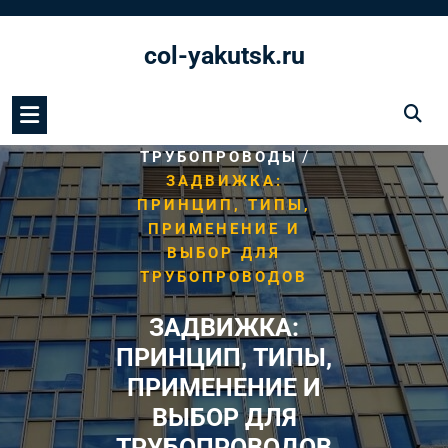
Перейти
к
col-yakutsk.ru
содержимому
/
HOME
/
ТРУБОПРОВОДЫ
ЗАДВИЖКА:
ПРИНЦИП, ТИПЫ,
ПРИМЕНЕНИЕ И
ВЫБОР ДЛЯ
ТРУБОПРОВОДОВ
ЗАДВИЖКА:
ПРИНЦИП, ТИПЫ,
ПРИМЕНЕНИЕ И
ВЫБОР ДЛЯ
ТРУБОПРОВОДОВ