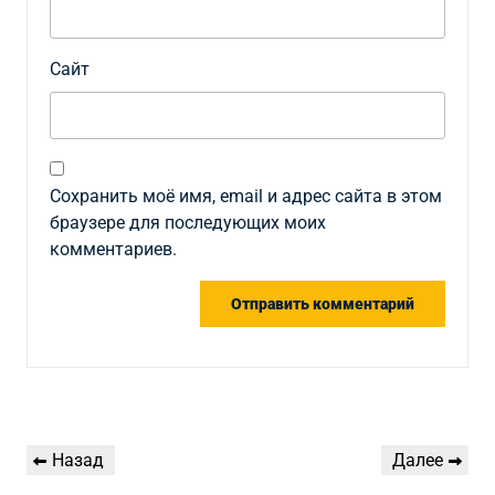
Сайт
Сохранить моё имя, email и адрес сайта в этом
браузере для последующих моих
комментариев.
Навигация
Предыдущая
Следующая
Назад
Далее
по
запись
запись