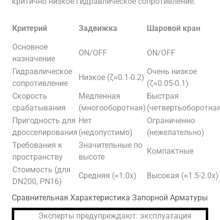
критично низкое гидравлическое сопротивление.
Критерий
Задвижка
Шаровой кран
Основное
ON/OFF
ON/OFF
назначение
Гидравлическое
Очень низкое
Низкое (ζ≈0.1-0.2)
сопротивление
(ζ≈0.05-0.1)
Скорость
Медленная
Быстрая
срабатывания
(многооборотная)
(четвертьоборотна
Пригодность для
Нет
Ограниченно
дросселирования
(недопустимо)
(нежелательно)
Требования к
Значительные по
Компактные
пространству
высоте
Стоимость (для
Средняя (≈1.0x)
Высокая (≈1.5-2.0x)
DN200, PN16)
Сравнительная Характеристика Запорной Арматуры
Эксперты предупреждают: эксплуатация