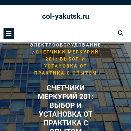
Перейти
к
col-yakutsk.ru
содержимому
/
HOME
ЭЛЕКТРООБОРУДОВАНИЕ
/
СЧЕТЧИКИ МЕРКУРИЙ
201: ВЫБОР И
УСТАНОВКА ОТ
ПРАКТИКА С ОПЫТОМ
СЧЕТЧИКИ
МЕРКУРИЙ 201:
ВЫБОР И
УСТАНОВКА ОТ
ПРАКТИКА С