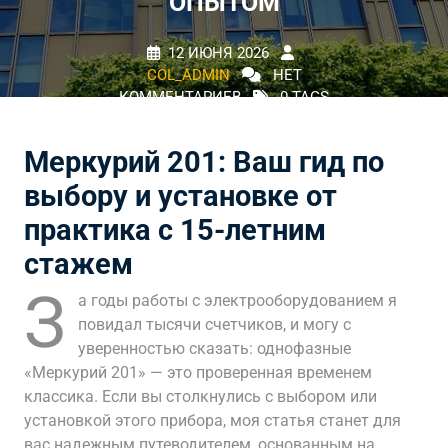
ОПЫТОМ
12 ИЮНЯ 2026
COL_ADMIN
НЕТ
КОММЕНТАРИЕВ
0 TAGS
Меркурий 201: Ваш гид по
выбору и установке от
практика с 15-летним
стажем
З
а годы работы с электрооборудованием я
повидал тысячи счетчиков, и могу с
уверенностью сказать: однофазные
«Меркурий 201» — это проверенная временем
классика. Если вы столкнулись с выбором или
установкой этого прибора, моя статья станет для
вас надежным путеводителем, основанным на