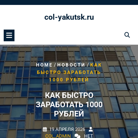
Перейти
к
col-yakutsk.ru
содержимому
/
/
HOME
НОВОСТИ
КАК
БЫСТРО ЗАРАБОТАТЬ
1000 РУБЛЕЙ
КАК БЫСТРО
ЗАРАБОТАТЬ 1000
РУБЛЕЙ
19 АПРЕЛЯ 2026
COL_ADMIN
НЕТ