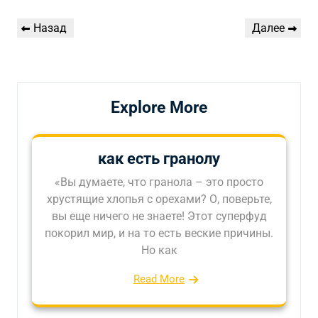
Навигация
Предыдущая
Следующая
Назад
Далее
по
запись
запись
записям
Explore More
как есть гранолу
«Вы думаете, что гранола – это просто
хрустящие хлопья с орехами? О, поверьте,
вы еще ничего не знаете! Этот суперфуд
покорил мир, и на то есть веские причины.
Но как
Read More