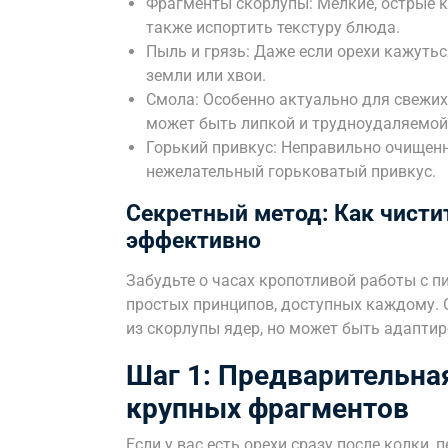
Фрагменты скорлупы: Мелкие, острые к
также испортить текстуру блюда.
Пыль и грязь: Даже если орехи кажутьс
земли или хвои.
Смола: Особенно актуально для свежих 
может быть липкой и трудноудаляемой
Горький привкус: Неправильно очищен
нежелательный горьковатый привкус.
Секретный метод: Как чисти
эффективно
Забудьте о часах кропотливой работы с п
простых принципов, доступных каждому. 
из скорлупы ядер, но может быть адаптир
Шаг 1: Предварительна
крупных фрагментов
Если у вас есть орехи сразу после колки,