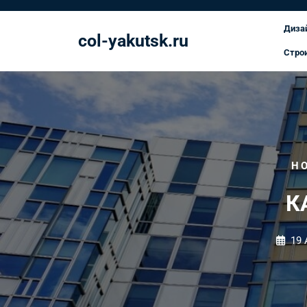
Перейти
к
Диза
col-yakutsk.ru
содержимому
Стро
H
К
19