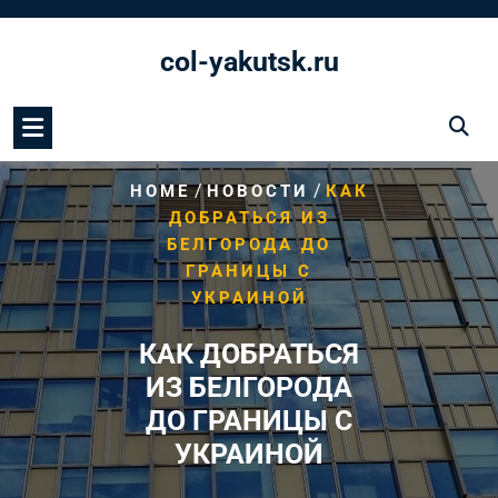
Перейти
к
col-yakutsk.ru
содержимому
/
/
HOME
НОВОСТИ
КАК
ДОБРАТЬСЯ ИЗ
БЕЛГОРОДА ДО
ГРАНИЦЫ С
УКРАИНОЙ
КАК ДОБРАТЬСЯ
ИЗ БЕЛГОРОДА
ДО ГРАНИЦЫ С
УКРАИНОЙ