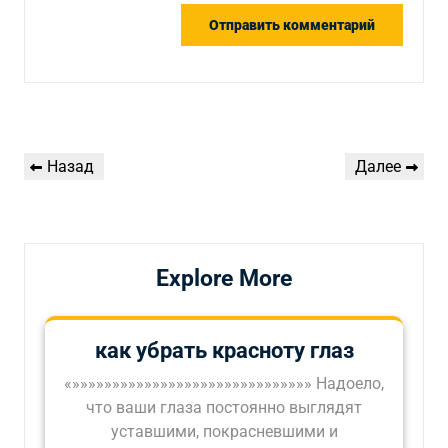
Навигация
Предыдущая
Следующая
Назад
Далее
по
запись
запись
записям
Explore More
как убрать красноту глаз
«»»»»»»»»»»»»»»»»»»»»»»»»»»»»»» Надоело,
что ваши глаза постоянно выглядят
уставшими, покрасневшими и