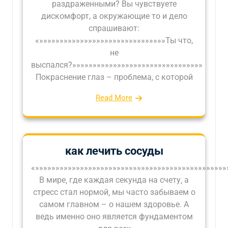
раздраженными? Вы чувствуете
дискомфорт, а окружающие то и дело
спрашивают:
«»»»»»»»»»»»»»»»»»»»»»»»»»»»»»»»Ты что,
не
выспался?»»»»»»»»»»»»»»»»»»»»»»»»»»»»»»»»
Покраснение глаз – проблема, с которой
Read More
как лечить сосуды
«»»»»»»»»»»»»»»»»»»»»»»»»»»»»»»»»»»»»»»»»»»»»»»»
В мире‚ где каждая секунда на счету‚ а
стресс стал нормой‚ мы часто забываем о
самом главном – о нашем здоровье. А
ведь именно оно является фундаментом