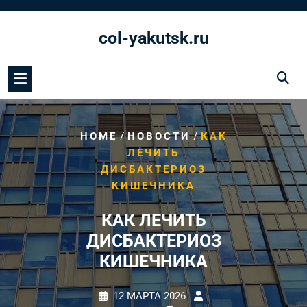
Перейти
к
col-yakutsk.ru
содержимому
/
/
HOME
НОВОСТИ
КАК
ЛЕЧИТЬ
ДИСБАКТЕРИОЗ
КИШЕЧНИКА
КАК ЛЕЧИТЬ
ДИСБАКТЕРИОЗ
КИШЕЧНИКА
12 МАРТА 2026