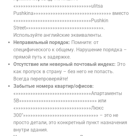
«»»»»»»»»»»»»»»»»»»»»»»»»»»»»»»»ulitsa
Pushkina»»»»»»»»»»»»»»»»»»»»»»»»»»»»»»»» вместо
«»»»»»»»»»»»»»»»»»»»»»»»»»»»»»»»Pushkin
Street»»»»»»»»»»»»»»»»»»»»»»»»»»»»»»»».
Используйте английские эквиваленты.
Неправильный порядок:
Помните: от
специфического к общему. Нарушение порядка –
прямой путь к задержке.
Отсутствие или неверный почтовый индекс:
Это
как пропуск в страну – без него не попасть.
Всегда перепроверяйте!
Забытые номера квартир/офисов:
«»»»»»»»»»»»»»»»»»»»»»»»»»»»»»»»Апартаменты
5B»»»»»»»»»»»»»»»»»»»»»»»»»»»»»»»» или
«»»»»»»»»»»»»»»»»»»»»»»»»»»»»»»»Люкс
300″»»»»»»»»»»»»»»»»»»»»»»»»»»»»»»» – это не
просто детали, это конкретный пункт назначения
внутри здания.