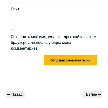
Сайт
Сохранить моё имя, email и адрес сайта в этом
браузере для последующих моих
комментариев.
Навигация
Предыдущая
Следующая
Назад
Далее
по
запись
запись
записям