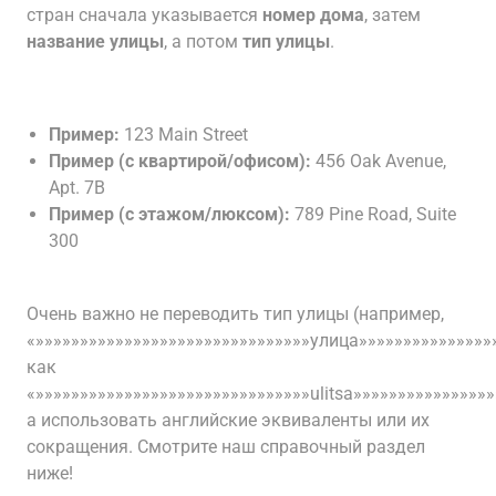
стран сначала указывается
номер дома
, затем
название улицы
, а потом
тип улицы
.
Пример:
123 Main Street
Пример (с квартирой/офисом):
456 Oak Avenue,
Apt. 7B
Пример (с этажом/люксом):
789 Pine Road, Suite
300
Очень важно не переводить тип улицы (например,
«»»»»»»»»»»»»»»»»»»»»»»»»»»»»»»»улица»»»»»»»»»»»»»»»
как
«»»»»»»»»»»»»»»»»»»»»»»»»»»»»»»»ulitsa»»»»»»»»»»»»»»»»
а использовать английские эквиваленты или их
сокращения. Смотрите наш справочный раздел
ниже!