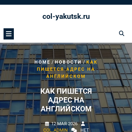
Перейти
к
col-yakutsk.ru
содержимому
/
/
HOME
НОВОСТИ
КАК
ПИШЕТСЯ АДРЕС НА
АНГЛИЙСКОМ
КАК ПИШЕТСЯ
АДРЕС НА
АНГЛИЙСКОМ
12 МАЯ 2026
COL_ADMIN
НЕТ