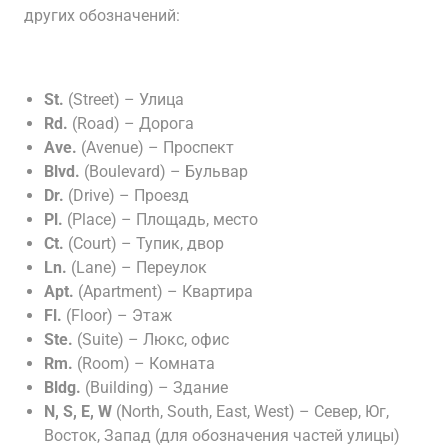
других обозначений:
St.
(Street) – Улица
Rd.
(Road) – Дорога
Ave.
(Avenue) – Проспект
Blvd.
(Boulevard) – Бульвар
Dr.
(Drive) – Проезд
Pl.
(Place) – Площадь, место
Ct.
(Court) – Тупик, двор
Ln.
(Lane) – Переулок
Apt.
(Apartment) – Квартира
Fl.
(Floor) – Этаж
Ste.
(Suite) – Люкс, офис
Rm.
(Room) – Комната
Bldg.
(Building) – Здание
N, S, E, W
(North, South, East, West) – Север, Юг,
Восток, Запад (для обозначения частей улицы)