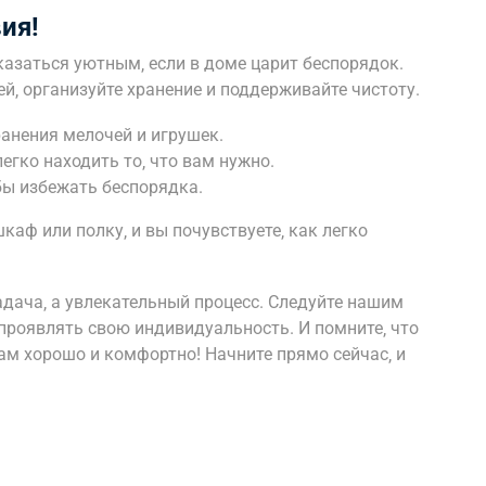
ия!
казаться уютным‚ если в доме царит беспорядок.
й‚ организуйте хранение и поддерживайте чистоту.
ранения мелочей и игрушек.
егко находить то‚ что вам нужно.
бы избежать беспорядка.
шкаф или полку‚ и вы почувствуете‚ как легко
адача‚ а увлекательный процесс. Следуйте нашим
 проявлять свою индивидуальность. И помните‚ что
ам хорошо и комфортно! Начните прямо сейчас‚ и