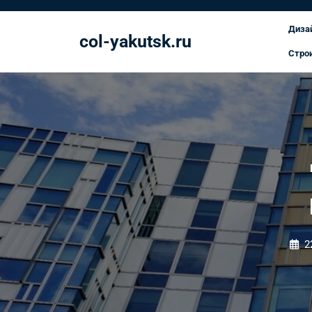
Перейти
к
Диза
col-yakutsk.ru
содержимому
Стро
2