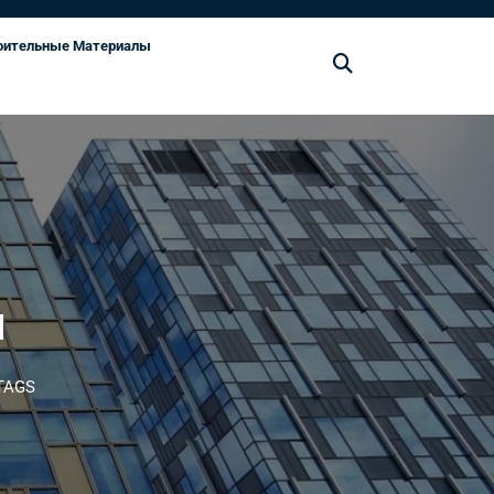
оительные Материалы
М
М
TAGS