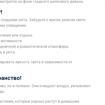
смотрится на фоне гладкого шелкового дивана.
!
создании уюта. Забудьте о ярком‚ резком свете.
ому освещению.
тения или отдыха.
 интимности.
здничной и романтической атмосферы.
а и уюта.
ировать яркость света в зависимости от
ранство!
иво‚ но и полезно. Они очищают воздух‚ увлажняют
де.
астения‚ которые хорошо растут в домашних