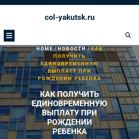
Перейти
к
col-yakutsk.ru
содержимому
/
/
HOME
НОВОСТИ
КАК
ПОЛУЧИТЬ
ЕДИНОВРЕМЕННУЮ
ВЫПЛАТУ ПРИ
РОЖДЕНИИ РЕБЕНКА
КАК ПОЛУЧИТЬ
ЕДИНОВРЕМЕННУЮ
ВЫПЛАТУ ПРИ
РОЖДЕНИИ
РЕБЕНКА