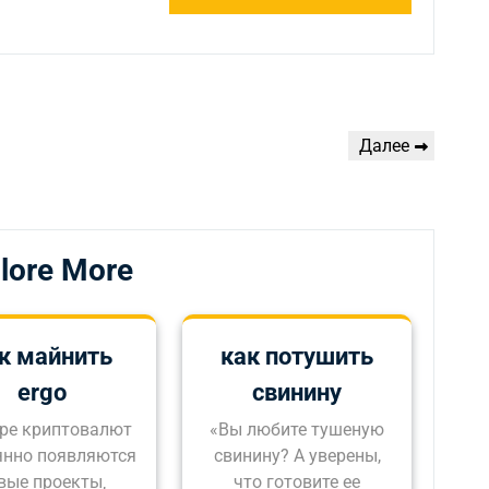
Следующая
Далее
запись
lore More
к майнить
как потушить
ergo
свинину
ре криптовалют
«Вы любите тушеную
янно появляются
свинину? А уверены,
вые проекты‚
что готовите ее