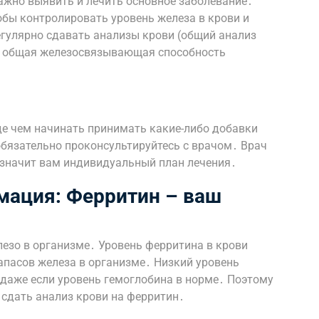
ажно выявить и лечить основное заболевание․
обы контролировать уровень железа в крови и
гулярно сдавать анализы крови (общий анализ
о, общая железосвязывающая способность
е чем начинать принимать какие-либо добавки
обязательно проконсультируйтесь с врачом․ Врач
азначит вам индивидуальный план лечения․
мация: Ферритин – ваш
лезо в организме․ Уровень ферритина в крови
апасов железа в организме․ Низкий уровень
 даже если уровень гемоглобина в норме․ Поэтому
 сдать анализ крови на ферритин․