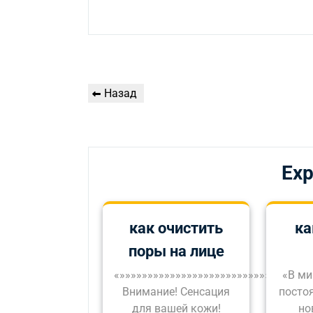
Навигация
Предыдущая
Назад
по
запись
записям
Exp
как очистить
ка
поры на лице
«»»»»»»»»»»»»»»»»»»»»»»»»»»»»»»
«В ми
Внимание! Сенсация
посто
для вашей кожи!
но