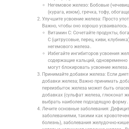
Негемовое железо: Бобовые (чечевица
(курага, изюм), гречка, тофу, обога
Улучшите усвоение железа: Просто упо
Важно, чтобы оно хорошо усваивалось
Витамин C: Сочетайте продукты, бо
C (цитрусовые, перец, киви, клубник
негемового железа․
Избегайте ингибиторов усвоения желе
содержащие кальций, одновременно 
могут блокировать усвоение железа
Принимайте добавки железа: Если диет
добавки железа; Важно принимать доба
переизбыток железа может быть опасе
добавках (сульфат железа, глюконат ж
выбрать наиболее подходящую форму․
Лечите основные заболевания: Дефици
заболеваниями, такими как кровотечен
болезнь), заболевания желудочно-кишеч