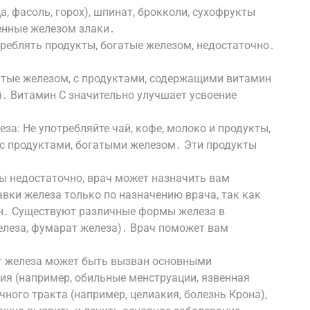
, фасоль, горох), шпинат, брокколи, сухофрукты
щенные железом злаки․
треблять продукты, богатые железом, недостаточно․
․
гатые железом, с продуктами, содержащими витамин
а)․ Витамин C значительно улучшает усвоение
за: Не употребляйте чай, кофе, молоко и продукты,
с продуктами, богатыми железом․ Эти продукты
․
ы недостаточно, врач может назначить вам
вки железа только по назначению врача, так как
н․ Существуют различные формы железа в
елеза, фумарат железа)․ Врач поможет вам
т железа может быть вызван основными
ия (например, обильные менструации, язвенная
ного тракта (например, целиакия, болезнь Крона),