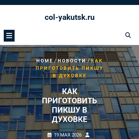
Перейти
к
col-yakutsk.ru
содержимому
/
/
HOME
НОВОСТИ
КАК
ПРИГОТОВИТЬ ПИКШУ
В ДУХОВКЕ
КАК
ПРИГОТОВИТЬ
ПИКШУ В
ДУХОВКЕ
19 МАЯ 2026