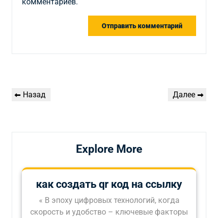
комментариев.
Навигация
Предыдущая
Следующая
Назад
Далее
по
запись
запись
записям
Explore More
как создать qr код на ссылку
« В эпоху цифровых технологий, когда
скорость и удобство – ключевые факторы