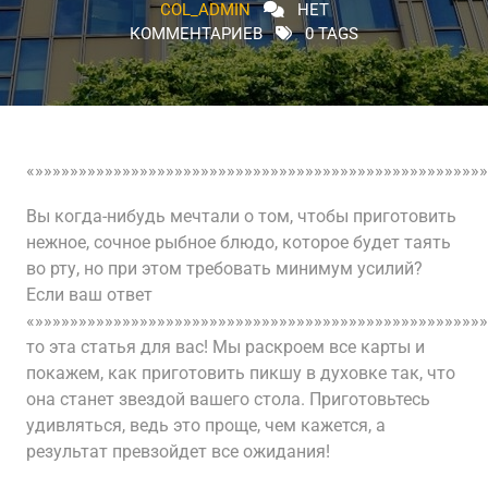
COL_ADMIN
НЕТ
КОММЕНТАРИЕВ
0 TAGS
«»»»»»»»»»»»»»»»»»»»»»»»»»»»»»»»»»»»»»»»»»»»»»»»»»»»»
Вы когда-нибудь мечтали о том, чтобы приготовить
нежное, сочное рыбное блюдо, которое будет таять
во рту, но при этом требовать минимум усилий?
Если ваш ответ
«»»»»»»»»»»»»»»»»»»»»»»»»»»»»»»»»»»»»»»»»»»»»»»»»»»»»
то эта статья для вас! Мы раскроем все карты и
покажем, как приготовить пикшу в духовке так, что
она станет звездой вашего стола. Приготовьтесь
удивляться, ведь это проще, чем кажется, а
результат превзойдет все ожидания!