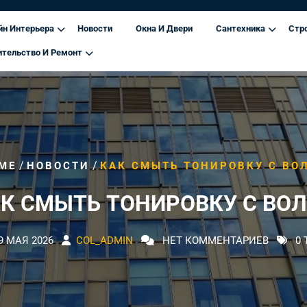
йн Интерьера
Новости
Окна И Двери
Сантехника
Стр
ительство И Ремонт
/
/
ME
НОВОСТИ
КАК СМЫТЬ ТОНИРОВКУ С ВО
К СМЫТЬ ТОНИРОВКУ С ВО
9 МАЯ 2026
COL_ADMIN
НЕТ КОММЕНТАРИЕВ
0 