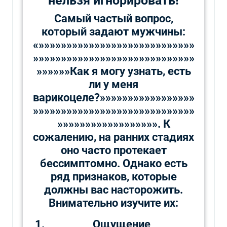
нельзя игнорировать!
Самый частый вопрос,
который задают мужчины:
«»»»»»»»»»»»»»»»»»»»»»»»»»»»»
»»»»»»»»»»»»»»»»»»»»»»»»»»»»»
»»»»»»Как я могу узнать, есть
ли у меня
варикоцеле?»»»»»»»»»»»»»»»»»
»»»»»»»»»»»»»»»»»»»»»»»»»»»»»
»»»»»»»»»»»»»»»»»». К
сожалению, на ранних стадиях
оно часто протекает
бессимптомно. Однако есть
ряд признаков, которые
должны вас насторожить.
Внимательно изучите их:
Ощущение