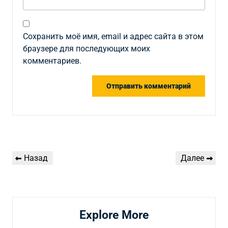
Сохранить моё имя, email и адрес сайта в этом
браузере для последующих моих
комментариев.
Навигация
Предыдущая
Следующая
Назад
Далее
по
запись
запись
записям
Explore More