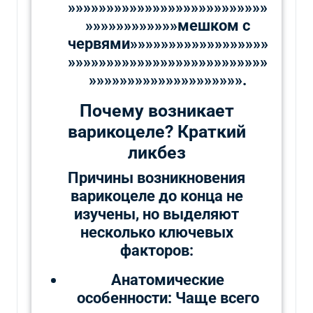
»»»»»»»»»»»»»»»»»»»»»»»»»»
»»»»»»»»»»»»мешком с
червями»»»»»»»»»»»»»»»»»»
»»»»»»»»»»»»»»»»»»»»»»»»»»
»»»»»»»»»»»»»»»»»»»».
Почему возникает
варикоцеле? Краткий
ликбез
Причины возникновения
варикоцеле до конца не
изучены, но выделяют
несколько ключевых
факторов:
Анатомические
особенности: Чаще всего