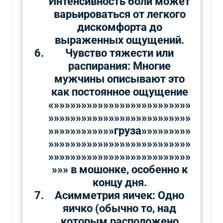
Интенсивность боли может
варьироваться от легкого
дискомфорта до
выраженных ощущений.
Чувство тяжести или
распирания: Многие
мужчины описывают это
как постоянное ощущение
«»»»»»»»»»»»»»»»»»»»»»»»»»
»»»»»»»»»»»»»»»»»»»»»»»»»»
»»»»»»»»»»»»груза»»»»»»»»»
»»»»»»»»»»»»»»»»»»»»»»»»»»
»»»»»»»»»»»»»»»»»»»»»»»»»»
»»» в мошонке, особенно к
концу дня.
Асимметрия яичек: Одно
яичко (обычно то, над
которым расположено