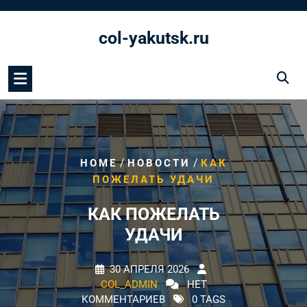
Перейти
к
col-yakutsk.ru
содержимому
/
/
HOME
НОВОСТИ
КАК
ПОЖЕЛАТЬ УДАЧИ
КАК ПОЖЕЛАТЬ
УДАЧИ
30 АПРЕЛЯ 2026
COL_ADMIN
НЕТ
КОММЕНТАРИЕВ
0 TAGS