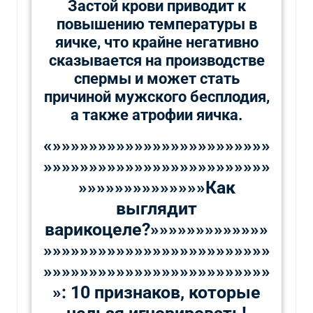
Застой крови приводит к
повышению температуры в
яичке, что крайне негативно
сказывается на производстве
спермы и может стать
причиной мужского бесплодия,
а также атрофии яичка.
«»»»»»»»»»»»»»»»»»»»»»»»»
»»»»»»»»»»»»»»»»»»»»»»»»»
»»»»»»»»»»»»»»Как
выглядит
варикоцеле?»»»»»»»»»»»»»
»»»»»»»»»»»»»»»»»»»»»»»»»
»»»»»»»»»»»»»»»»»»»»»»»»»
»: 10 признаков, которые