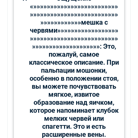
«»»»»»»»»»»»»»»»»»»»»»»»»»
»»»»»»»»»»»»»»»»»»»»»»»»»»
»»»»»»»»»»»»мешка с
червями»»»»»»»»»»»»»»»»»»
»»»»»»»»»»»»»»»»»»»»»»»»»»
»»»»»»»»»»»»»»»»»»»»: Это,
пожалуй, самое
классическое описание. При
пальпации мошонки,
особенно в положении стоя,
вы можете почувствовать
мягкое, извитое
образование над яичком,
которое напоминает клубок
мелких червей или
спагетти. Это и есть
расширенные вены.