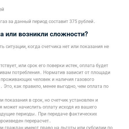
ей
 газ за данный период составит 375 рублей․
ка или возникли сложности?
ть ситуации‚ когда счетчика нет или показания не
тствует‚ или срок его поверки истек‚ оплата будет
ивам потребления․ Норматив зависит от площади
 проживающих человек и наличия газового
․ Это‚ как правило‚ менее выгодно‚ чем оплата по
и показания в срок‚ но счетчик установлен и
я может начислить оплату исходя из вашего
ыдущие периоды․ При передаче фактических
произведен перерасчет․
ии граждан имеют право на льготы или субсидии по