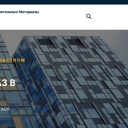
оительные Материалы
 ЧАСТНОМ
З В
TAGS