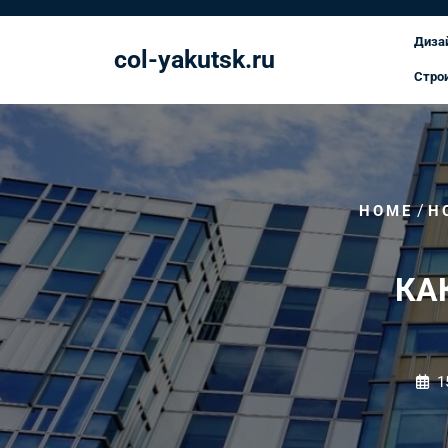
Перейти
к
Диза
col-yakutsk.ru
содержимому
Стро
/
HOME
Н
КА
1