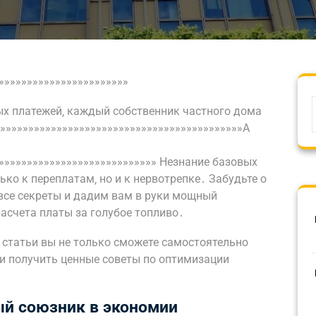
»»»»»»»»»»»»»»»»»»»»»»»
х платежей‚ каждый собственник частного дома
»»»»»»»»»»»»»»»»»»»»»»»»»»»»»»»»»»»»»»»»»»»А
»»»»»»»»»»»»»»»»»»»»»»»»»»»»» Незнание базовых
ко к переплатам‚ но и к нервотрепке․ Забудьте о
 все секреты и дадим вам в руки мощный
асчета платы за голубое топливо․
й статьи вы не только сможете самостоятельно
 и получить ценные советы по оптимизации
ый союзник в экономии