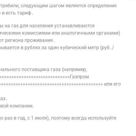
потребили‚ следующим шагом является определение
 и есть тариф․
ы на газ для населения устанавливаются
ическими комиссиями или аналогичными органами)
 от региона проживания․
ывается в рублях за один кубический метр (руб․/
нального поставщика газа (например‚
»»»»»»»»»»»»»»»»»»»»»»»»»»»»»»Газпром
»»»»»»»»»»»»»»»»»»»»»»»»»»»»»»»»»»»»»»»»»» или его
газ․
овой компании․
раз в год‚ с 1 июля)‚ поэтому всегда используйте