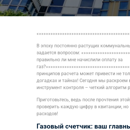
«»»»»»»»»»»»»»»»»»»»»»»»»»»»»»»»»»»»»»»»
В эпоху постоянно растущих коммунальны
задается вопросом: «»»»»»»»»»»»»»»»»»»»»
правильно ли мне начислили оплату за
газ?»»»»»»»»»»»»»»»»»»»»»»»»»»»»»»»»»»»
принципов расчета может привести не толь
догадках и тайнах! Сегодня мы раскроем
инструмент контроля – четкий алгоритм р
Приготовьтесь‚ ведь после прочтения это
проверить каждую цифру в квитанции‚ но
расходов!
Газовый счетчик: ваш главн