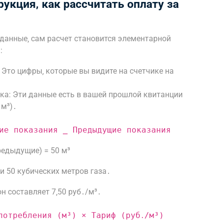
укция‚ как рассчитать оплату за
е данные‚ сам расчет становится элементарной
:
 Это цифры‚ которые вы видите на счетчике на
ка: Эти данные есть в вашей прошлой квитанции
 м³)․
:
ие показания ⎯ Предыдущие показания
редыдущие) = 50 м³
и 50 кубических метров газа․
н составляет 7‚50 руб․/м³․
потребления (м³) × Тариф (руб․/м³)