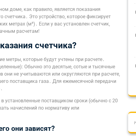
тном доме‚ как правило‚ является показания
о счетчика․ Это устройство‚ которое фиксирует
их метрах (м³)․ Если у вас установлен счетчик‚
рачным расчетам!
оказания счетчика?
ие метры‚ которые будут учтены при расчете․
еленные): Обычно это десятые‚ сотые и тысячные
в они не учитываются или округляются при расчете‚
ашего поставщика газа․ Для ежемесячной передачи
р․
 в установленные поставщиком сроки (обычно с 20
жать начислений по нормативу или
чего они зависят?