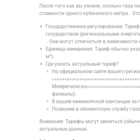
После того как вы узнали‚ сколько газа 
стоимости одного кубического метра․ Это
Государственное регулирование: Тариф
государством (региональными энергет
․ Они могут отличаться в зависимости
Единица измерения: Тариф обычно указ
м³)․
Где узнать актуальный тариф?
На официальном сайте вашего регио
«»»»»»»»»»»»»»»»»»»»»»»»»»»»»»»»»»
Межрегионгаз»»»»»»»»»»»»»»»»»»»»»»
филиалы)․
В вашей ежемесячной квитанции за 
Позвонив в абонентскую службу газ
Внимание: Тарифы могут меняться (обычно 
актуальные данные․