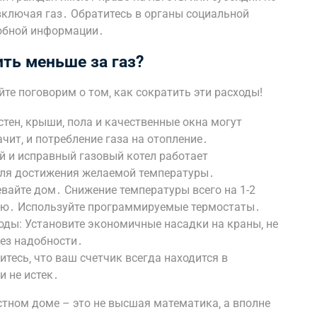
ключая газ․ Обратитесь в органы социальной
робной информации․
ить меньше за газ?
айте поговорим о том‚ как сократить эти расходы!
тен‚ крыши‚ пола и качественные окна могут
ачит‚ и потребление газа на отопление․
й и исправный газовый котел работает
для достижения желаемой температуры․
евайте дом․ Снижение температуры всего на 1-2
ию․ Используйте программируемые термостаты․
ды: Установите экономичные насадки на краны‚ не
ез надобности․
тесь‚ что ваш счетчик всегда находится в
и не истек․
астном доме – это не высшая математика‚ а вполне