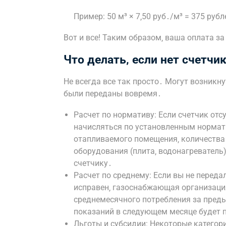
Пример: 50 м³ × 7‚50 руб․/м³ = 375 рубл
Вот и все! Таким образом‚ ваша оплата за
Что делать‚ если нет счетчи
Не всегда все так просто․ Могут возникну
были переданы вовремя․
Расчет по нормативу: Если счетчик отсу
начисляться по установленным нормат
отапливаемого помещения‚ количества
оборудования (плита‚ водонагреватель)
счетчику․
Расчет по среднему: Если вы не передал
исправен‚ газоснабжающая организаци
среднемесячного потребления за пред
показаний в следующем месяце будет 
Льготы и субсидии: Некоторые категор