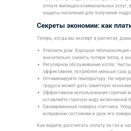
оплате жилищно-коммунальных услуг‚ в
защиты населения для получения под
Секреты экономии: как плат
Теперь‚ когда вы эксперт в расчетах‚ дав
Утеплите дом: Хорошая теплоизоляция с
значительно снизить потери тепла‚ а зн
Регулярное обслуживание котла: Чисты
эффективнее‚ потребляя меньше газа 
Оптимизируйте температуру: Не перегр
градуса может дать заметную эконом
Эффективное использование горячей во
оставляйте горячую воду включенной б
Своевременная поверка счетчика: Убеди
исправном состоянии и срок его поверк
Как видите‚ рассчитать оплату за газ в ч