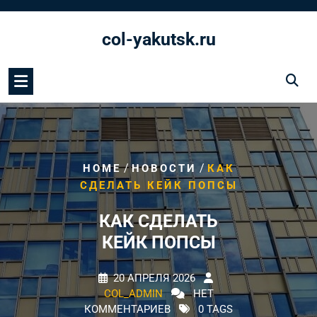
Перейти
к
col-yakutsk.ru
содержимому
/
/
HOME
НОВОСТИ
КАК
СДЕЛАТЬ КЕЙК ПОПСЫ
КАК СДЕЛАТЬ
КЕЙК ПОПСЫ
20 АПРЕЛЯ 2026
COL_ADMIN
НЕТ
КОММЕНТАРИЕВ
0 TAGS