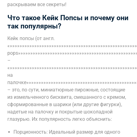
раскрываем все секреты!
Что такое Кейк Попсы и почему они
так популярны?
Кейк попсы (от англ.
«»»»»»»»»»»»»»»»»»»»»»»»»»»»»»»»»»»»»»»»»»»»»»»»»»»»
pops»»»»»»»»»»»»»»»»»»»»»»»»»»»»»»»»»»»»»»»»»»»»»»»»
–
«»»»»»»»»»»»»»»»»»»»»»»»»»»»»»»»»»»»»»»»»»»»»»»»»»»
на
палочке»»»»»»»»»»»»»»»»»»»»»»»»»»»»»»»»»»»»»»»»»»»»»
– это, по сути, миниатюрные пирожные, состоящие
из измельченного бисквита, смешанного с кремом,
сформированные в шарики (или другие фигурки),
надетые на палочку и покрытые шоколадной
глазурью. Их популярность легко объяснить:
Порционность: Идеальный размер для одного