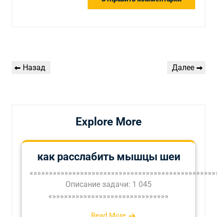
Навигация
Предыдущая
Следующая
Назад
Далее
по
запись
запись
записям
Explore More
как расслабить мышцы шеи
«»»»»»»»»»»»»»»»»»»»»»»»»»»»»»»»»»»»»»»»»»»»»»»»
Описание задачи: 1 045
«»»»»»»»»»»»»»»»»»»»»»»»»»»»»»»
Read More