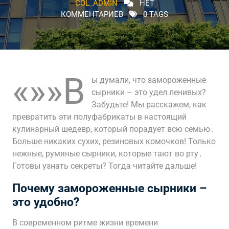
COL_ADMIN
НЕТ
КОММЕНТАРИЕВ
0 TAGS
«»»В
ы думали, что замороженные
сырники – это удел ленивых?
Забудьте! Мы расскажем, как
превратить эти полуфабрикаты в настоящий
кулинарный шедевр, который порадует всю семью․
Больше никаких сухих, резиновых комочков! Только
нежные, румяные сырники, которые тают во рту․
Готовы узнать секреты? Тогда читайте дальше!
Почему замороженные сырники –
это удобно?
В современном ритме жизни времени