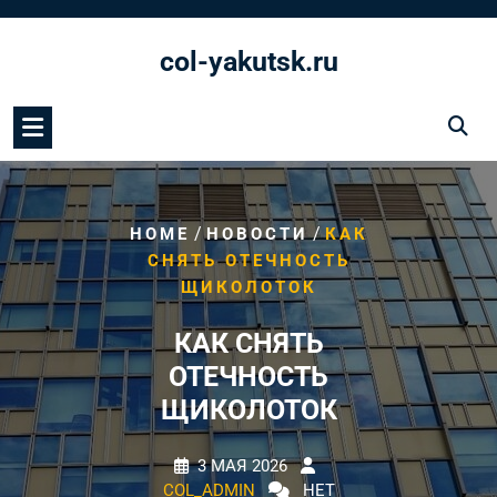
Перейти
к
col-yakutsk.ru
содержимому
/
/
HOME
НОВОСТИ
КАК
СНЯТЬ ОТЕЧНОСТЬ
ЩИКОЛОТОК
КАК СНЯТЬ
ОТЕЧНОСТЬ
ЩИКОЛОТОК
3 МАЯ 2026
COL_ADMIN
НЕТ