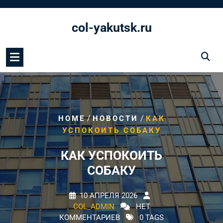
Перейти
к
col-yakutsk.ru
содержимому
/
/
HOME
НОВОСТИ
КАК
УСПОКОИТЬ СОБАКУ
КАК УСПОКОИТЬ
СОБАКУ
10 АПРЕЛЯ 2026
COL_ADMIN
НЕТ
КОММЕНТАРИЕВ
0 TAGS