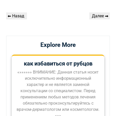
Навигация
Предыдущая
Следующая
Назад
Далее
по
запись
запись
записям
Explore More
как избавиться от рубцов
«»»»»»» ВНИМАНИЕ: Данная статья носит
исключительно информационный
характер и не является заменой
консультации со специалистом. Перед
применением любых методов лечения
обязательно проконсультируйтесь с
врачом-дерматологом или косметологом.
«»»