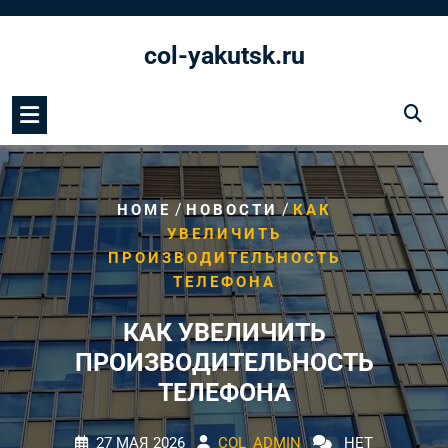
Перейти
к
col-yakutsk.ru
содержимому
/
/
HOME
НОВОСТИ
КАК
УВЕЛИЧИТЬ
ПРОИЗВОДИТЕЛЬНОСТЬ
ТЕЛЕФОНА
КАК УВЕЛИЧИТЬ
ПРОИЗВОДИТЕЛЬНОСТЬ
ТЕЛЕФОНА
27 МАЯ 2026
COL_ADMIN
НЕТ