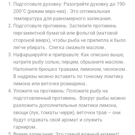
Подготовьте духовку: Разогрейте духовку до 190-
200°C (режим верх-низ)․ Это оптимальная
температура для равномерного запекания․
Подготовьте противень: Застелите противень
пергаментной бумагой или фольгой (матовой
стороной вверх), чтобы рыба не прилипла и было
легче убирать․ Слегка смажьте маслом․
Нафаршируйте и приправьте: Как описано выше,
натрите рыбу солью, перцем, сбрызните маслом․
Наполните брюшко травами, лимоном, чесноком․
В надрезы можно вставить по тонкому ломтику
лимона или веточке розмарина․
Уложите на противень: Положите рыбу на
подготовленный противень․ Вокруг рыбы можно
разложить дополнительные ломтики лимона,
овощи (лук, томаты черри), веточки трав – они
будут отдавать свой аромат и служить
гарниром․
Время запекания: Это самый важный момент!