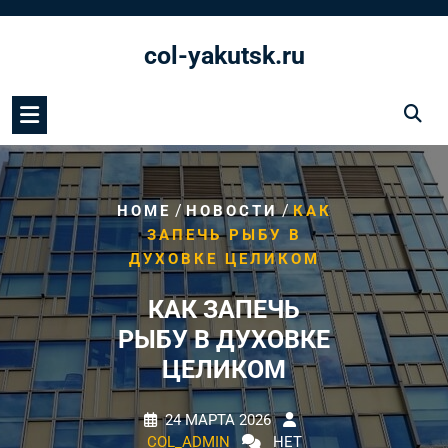
Перейти
к
col-yakutsk.ru
содержимому
/
/
HOME
НОВОСТИ
КАК
ЗАПЕЧЬ РЫБУ В
ДУХОВКЕ ЦЕЛИКОМ
КАК ЗАПЕЧЬ
РЫБУ В ДУХОВКЕ
ЦЕЛИКОМ
24 МАРТА 2026
COL_ADMIN
НЕТ