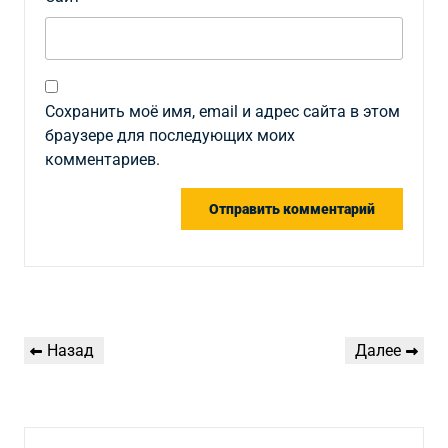
Сохранить моё имя, email и адрес сайта в этом
браузере для последующих моих
комментариев.
Навигация
Предыдущая
Следующая
Назад
Далее
по
запись
запись
записям