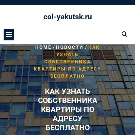
Перейти
к
col-yakutsk.ru
содержимому
/
/
HOME
НОВОСТИ
КАК
УЗНАТЬ
СОБСТВЕННИКА
КВАРТИРЫ ПО АДРЕСУ
БЕСПЛАТНО
КАК УЗНАТЬ
СОБСТВЕННИКА
КВАРТИРЫ ПО
АДРЕСУ
БЕСПЛАТНО