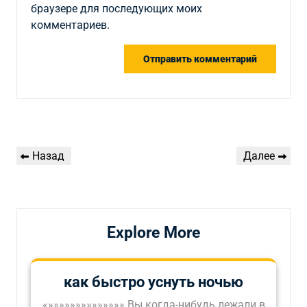
браузере для последующих моих
комментариев.
Навигация
Предыдущая
Следующая
Назад
Далее
по
запись
запись
записям
Explore More
как быстро уснуть ночью
«»»»»»»»»»»»»»» Вы когда-нибудь лежали в