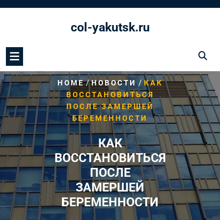
Перейти
к
col-yakutsk.ru
содержимому
/
/
HOME
НОВОСТИ
КАК
ВОССТАНОВИТЬСЯ
ПОСЛЕ ЗАМЕРШЕЙ
БЕРЕМЕННОСТИ
КАК
ВОССТАНОВИТЬСЯ
ПОСЛЕ
ЗАМЕРШЕЙ
БЕРЕМЕННОСТИ