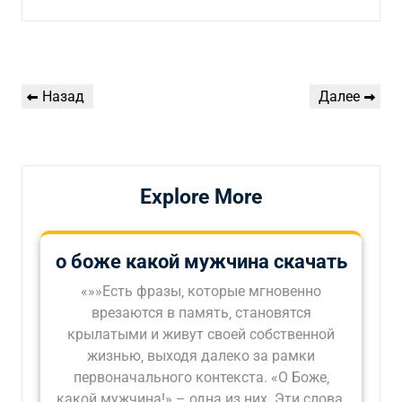
Навигация
Предыдущая
Следующая
Назад
Далее
по
запись
запись
записям
Explore More
о боже какой мужчина скачать
«»»Есть фразы‚ которые мгновенно
врезаются в память‚ становятся
крылатыми и живут своей собственной
жизнью‚ выходя далеко за рамки
первоначального контекста. «О Боже‚
какой мужчина!» – одна из них. Эти слова‚