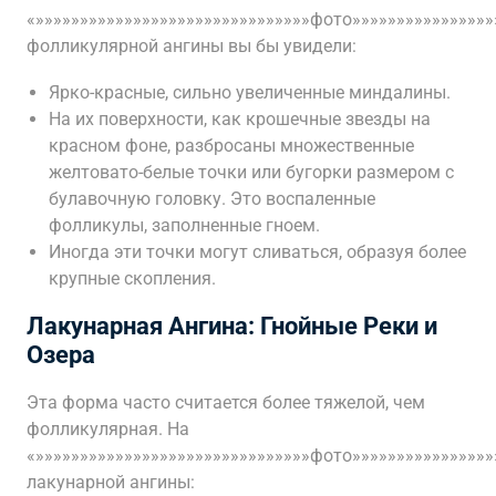
«»»»»»»»»»»»»»»»»»»»»»»»»»»»»»»»фото»»»»»»»»»»»»»»»»
фолликулярной ангины вы бы увидели:
Ярко-красные, сильно увеличенные миндалины.
На их поверхности, как крошечные звезды на
красном фоне, разбросаны множественные
желтовато-белые точки или бугорки размером с
булавочную головку. Это воспаленные
фолликулы, заполненные гноем.
Иногда эти точки могут сливаться, образуя более
крупные скопления.
Лакунарная Ангина: Гнойные Реки и
Озера
Эта форма часто считается более тяжелой, чем
фолликулярная. На
«»»»»»»»»»»»»»»»»»»»»»»»»»»»»»»»фото»»»»»»»»»»»»»»»»
лакунарной ангины: