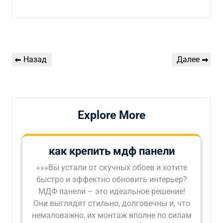
Навигация
Предыдущая
Следующая
Назад
Далее
по
запись
запись
записям
Explore More
как крепить мдф панели
«»»Вы устали от скучных обоев и хотите
быстро и эффектно обновить интерьер?
МДФ панели – это идеальное решение!
Они выглядят стильно, долговечны и, что
немаловажно, их монтаж вполне по силам