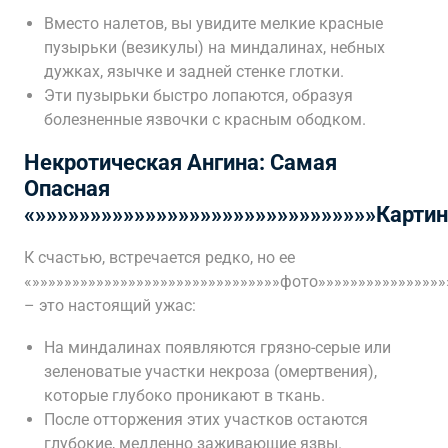
Вместо налетов, вы увидите мелкие красные
пузырьки (везикулы) на миндалинах, небных
дужках, язычке и задней стенке глотки.
Эти пузырьки быстро лопаются, образуя
болезненные язвочки с красным ободком.
Некротическая Ангина: Самая
Опасная
«»»»»»»»»»»»»»»»»»»»»»»»»»»»»»»»Картин
К счастью, встречается редко, но ее
«»»»»»»»»»»»»»»»»»»»»»»»»»»»»»»»фото»»»»»»»»»»»»»»»»
– это настоящий ужас:
На миндалинах появляются грязно-серые или
зеленоватые участки некроза (омертвения),
которые глубоко проникают в ткань.
После отторжения этих участков остаются
глубокие, медленно заживающие язвы.