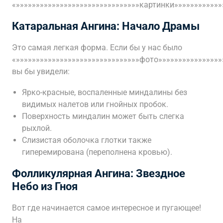
«»»»»»»»»»»»»»»»»»»»»»»»»»»»»»»»картинки»»»»»»»»»»»»
Катаральная Ангина: Начало Драмы
Это самая легкая форма. Если бы у нас было
«»»»»»»»»»»»»»»»»»»»»»»»»»»»»»»»фото»»»»»»»»»»»»»»»»
вы бы увидели:
Ярко-красные, воспаленные миндалины без
видимых налетов или гнойных пробок.
Поверхность миндалин может быть слегка
рыхлой.
Слизистая оболочка глотки также
гиперемирована (переполнена кровью).
Фолликулярная Ангина: Звездное
Небо из Гноя
Вот где начинается самое интересное и пугающее!
На