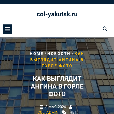
Перейти
к
col-yakutsk.ru
содержимому
/
/
HOME
НОВОСТИ
КАК
ВЫГЛЯДИТ АНГИНА В
ГОРЛЕ ФОТО
КАК ВЫГЛЯДИТ
АНГИНА В ГОРЛЕ
ФОТО
8 МАЯ 2026
COL_ADMIN
НЕТ