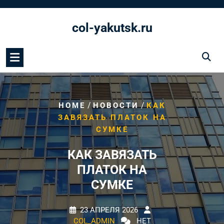
Перейти
к
col-yakutsk.ru
содержимому
/
/
HOME
НОВОСТИ
КАК
ЗАВЯЗАТЬ ПЛАТОК НА
СУМКЕ
КАК ЗАВЯЗАТЬ
ПЛАТОК НА
СУМКЕ
23 АПРЕЛЯ 2026
COL_ADMIN
НЕТ