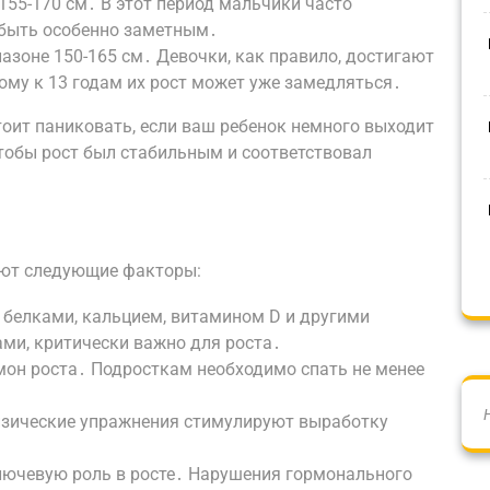
155-170 см․ В этот период мальчики часто
 быть особенно заметным․
азоне 150-165 см․ Девочки, как правило, достигают
ому к 13 годам их рост может уже замедляться․
тоит паниковать, если ваш ребенок немного выходит
 чтобы рост был стабильным и соответствовал
яют следующие факторы:
е белками, кальцием, витамином D и другими
и, критически важно для роста․
мон роста․ Подросткам необходимо спать не менее
изические упражнения стимулируют выработку
ючевую роль в росте․ Нарушения гормонального