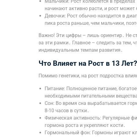
Мальчики: Рост колеблется в пределах 
начинают активно расти, и рост может
Девочки: Рост обычно находится в диап
пика роста раньше, чем мальчики, поэт
Важно! Эти цифры – лишь ориентир․ Не с
за эти рамки․ Главное – следить за тем,
индивидуальным темпам развития․
Что Влияет на Рост в 13 Лет?
Помимо генетики, на рост подростка вли
Питание: Полноценное питание, богато
необходимыми питательными веществам
Сон: Во время сна вырабатывается гор
8-10 часов в сутки․
Физическая активность: Регулярные ф
гормона роста и укрепляют кости․
Гормональный фон: Гормоны играют кл