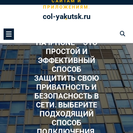
САЙТАМ И
Перейти
ПРИЛОЖЕНИЯМ․
к
col-yakutsk.ru
содержимому
«
ВКЛЮЧЕНИЕ VPN
НА IPHONE – ЭТО
ПРОСТОЙ И
ЭФФЕКТИВНЫЙ
СПОСОБ
ЗАЩИТИТЬ СВОЮ
ПРИВАТНОСТЬ И
БЕЗОПАСНОСТЬ В
СЕТИ․ ВЫБЕРИТЕ
ПОДХОДЯЩИЙ
СПОСОБ
ПОДКЛЮЧЕНИЯ‚