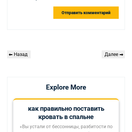
Навигация
Предыдущая
Следующая
Назад
Далее
по
запись
запись
записям
Explore More
как правильно поставить
кровать в спальне
«Вы устали от бессонницы‚ разбитости по