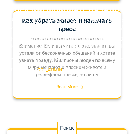
Й ГОРЯЧИЙ ШОКОЛАД: НАЧАЛО НО
как убрать живот и накачать
О ГОРЯЧЕГО ШОКОЛАДА ДОМА‚ ВЫ ГОТОВЫ К НОВОМУ УР
ПОПРОБУЙТЕ ЭТОТ РЕЦЕПТ‚ ЭКСПЕРИМЕНТИРУЙТЕ С ДОБ
пресс
«»»»»»»»»»»»»»»»»»»»»»»»»»»»»»»
МОМЕНТОМ НАЕДИНЕ С СОБОЙ. УВЕРЕНЫ‚ ЧТО‚ ПОПРОБ
Внимание! Если вы читаете это, значит, вы
Е ПОКУПАТЬ ЕГО В МАГАЗИНЕ. НАСЛАЖДАЙТЕСЬ КАЖДОЙ
устали от бесконечных обещаний и хотите
»»»»»»»»»»»»»»»»»»»»»»»»»»»»»»»»»»»»»»»»»»»»»»»»»»»»»»»»
узнать правду. Миллионы людей по всему
миру мечтают о плоском животе и
 АПРЕЛЯ 2026
COL_ADMIN
НЕТ КОММЕНТАРИЕВ
рельефном прессе, но лишь
Read More
Поиск