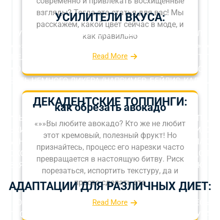
современно и привлекать восхищенные
взгляды? Тогда эта статья для вас! Мы
УСИЛИТЕЛИ ВКУСА:
расскажем, какой цвет сейчас в моде, и
ПОТКУ КОРИЦЫ‚ МУСКАТНОГО ОРЕХА‚ КАРДАМОНА ИЛИ Д
как правильно
»»»»»»»»»»»»»МЕКСИКАНСКОГО»»»»»»»»»»»»»»»»»»»»»»»»»»»
Read More
‚ АПЕЛЬСИНОВЫЙ ИЛИ КОФЕЙНЫЙ ЭКСТРАКТ МОГУТ ПО
АЙНУЮ ЛОЖКУ РАСТВОРИМОГО КОФЕ ИЛИ ПОРЦИЮ ЭСПРЕС
АВИТЬ НЕМНОГО ЛИКЕРА (НАПРИМЕР‚ БЕЙЛИС‚ КАЛУА‚ Р
ДЕКАДЕНТСКИЕ ТОППИНГИ:
как обрезать авокадо
ЗБИТЫЕ СЛИВКИ: КЛАССИКА‚ КОТОРАЯ НИКОГДА НЕ ПОДВ
«»»Вы любите авокадо? Кто же не любит
НЬКИЕ ЗЕФИРКИ‚ КОТОРЫЕ ТАЮТ НА ПОВЕРХНОСТИ‚ СОЗ
этот кремовый, полезный фрукт! Но
ЛАДНАЯ СТРУЖКА: ДЛЯ ДОПОЛНИТЕЛЬНОЙ ШОКОЛАДНО
признайтесь, процесс его нарезки часто
 ШОКОЛАДНЫЙ СИРОП: ДЛЯ КРАСИВЫХ УЗОРОВ И ДОПОЛ
превращается в настоящую битву. Риск
СОВАЯ СТРУЖКА‚ ИЗМЕЛЬЧЕННЫЕ ОРЕХИ‚ ЦВЕТНАЯ КОНД
порезаться, испортить текстуру, да и
просто сделать это
АДАПТАЦИИ ДЛЯ РАЗЛИЧНЫХ ДИЕТ:
Read More
ЛОКО (ОВСЯНОЕ‚ МИНДАЛЬНОЕ‚ СОЕВОЕ) И УБЕДИТЕСЬ‚
ЕНИТЕ САХАР НА ЭРИТРИТ‚ СТЕВИЮ ИЛИ ДРУГИЕ НАТУРА