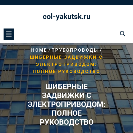
Перейти
к
col-yakutsk.ru
содержимому
/
/
HOME
ТРУБОПРОВОДЫ
ШИБЕРНЫЕ ЗАДВИЖКИ С
ЭЛЕКТРОПРИВОДОМ:
ПОЛНОЕ РУКОВОДСТВО
ШИБЕРНЫЕ
ЗАДВИЖКИ С
ЭЛЕКТРОПРИВОДОМ:
ПОЛНОЕ
РУКОВОДСТВО