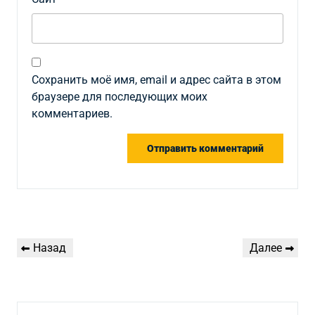
Сохранить моё имя, email и адрес сайта в этом
браузере для последующих моих
комментариев.
Навигация
Предыдущая
Следующая
Назад
Далее
по
запись
запись
записям